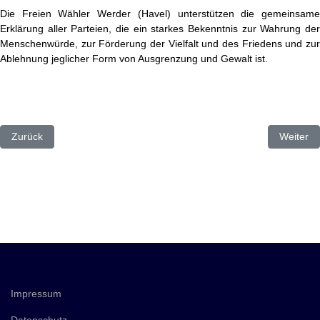
Die Freien Wähler Werder (Havel) unterstützen die gemeinsame
Erklärung aller Parteien, die ein starkes Bekenntnis zur Wahrung der
Menschenwürde, zur Förderung der Vielfalt und des Friedens und zur
Ablehnung jeglicher Form von Ausgrenzung und Gewalt ist.
Vorheriger Beitrag: Eintrag in das Goldene Buch
Nächster
Zurück
Weiter
Impressum
Datenschutz