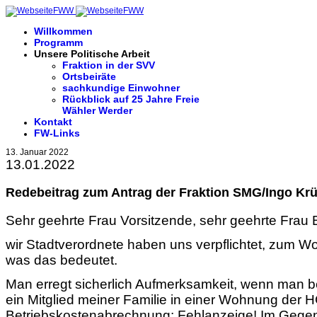
Willkommen
Programm
Unsere Politische Arbeit
Fraktion in der SVV
Ortsbeiräte
sachkundige Einwohner
Rückblick auf 25 Jahre Freie
Wähler Werder
Kontakt
FW-Links
13. Januar 2022
13.01.2022
Redebeitrag zum Antrag der Fraktion SMG/Ingo Krü
Sehr geehrte Frau Vorsitzende, sehr geehrte Frau
wir Stadtverordnete haben uns verpflichtet, zum Wo
was das bedeutet.
Man erregt sicherlich Aufmerksamkeit, wenn man be
ein Mitglied meiner Familie in einer Wohnung der
Betriebskostenabrechnung: Fehlanzeige! Im Gegente