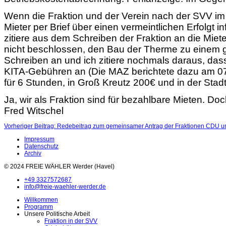
Wenn die Fraktion und der Verein nach der SVV i
Mieter per Brief über einen vermeintlichen Erfolgt
zitiere aus dem Schreiben der Fraktion an die Mieter
nicht beschlossen, den Bau der Therme zu einem gu
Schreiben an und ich zitiere nochmals daraus, dass
KITA-Gebühren an (Die MAZ berichtete dazu am 07.
für 6 Stunden, in Groß Kreutz 200€ und in der Stad
Ja, wir als Fraktion sind für bezahlbare Mieten. D
Fred Witschel
Vorheriger Beitrag: Redebeitrag zum gemeinsamer Antrag der Fraktionen CDU u
Impressum
Datenschutz
Archiv
© 2024 FREIE WÄHLER Werder (Havel)
+49 3327572687
info@freie-waehler-werder.de
Willkommen
Programm
Unsere Politische Arbeit
Fraktion in der SVV