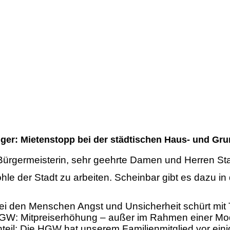
ger: Mietenstopp bei der städtischen Haus- und Gru
 Bürgermeisterin, sehr geehrte Damen und Herren St
hle der Stadt zu arbeiten. Scheinbar gibt es dazu i
i den Menschen Angst und Unsicherheit schürt mit Ta
 HGW: Mitpreiserhöhung – außer im Rahmen einer Mo
il: Die HGW hat unserem Familienmitglied vor einig